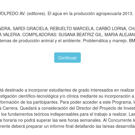
DO AV. (editores). El agua en la producción agropecuaria 2013. B
NDRA, SARDI GRACIELA, REBUELTO MARCELA, CARBÓ LORNA, CH
RA VALERIA. COMPILADORAS: SUSANA BEATRIZ GIL, MARIA ALEJ
mas de producción animal y el ambiente: Problemática y manejo. B
Continuar
 destinado a incorporar estudiantes de grado interesados en realizar a
estigación científico-tecnológica y/o clínica mediante su incorporación 
a formación de los participantes. Para poder acceder a este Programa,
 Carrera. Quedará a consideración del Director del Proyecto de Investiga
os fundamentos teóricos indispensables para el trabajo a realizar. La
 horaria no podrá superar las seis horas semanales. Al Concurrente l
rente deberá preparar un informe final detallando las tareas desarroll