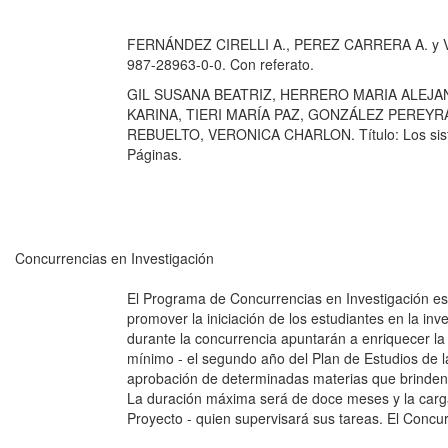
FERNÁNDEZ CIRELLI A., PEREZ CARRERA A. y VOLPE
987-28963-0-0. Con referato.
GIL SUSANA BEATRIZ, HERRERO MARIA ALEJA
KARINA, TIERI MARÍA PAZ, GONZÁLEZ PEREY
REBUELTO, VERONICA CHARLON. Título: Los siste
Páginas.
Concurrencias en Investigación
El Programa de Concurrencias en Investigación está
promover la iniciación de los estudiantes en la inv
durante la concurrencia apuntarán a enriquecer l
mínimo - el segundo año del Plan de Estudios de la
aprobación de determinadas materias que brinden l
La duración máxima será de doce meses y la carga
Proyecto - quien supervisará sus tareas. El Concur