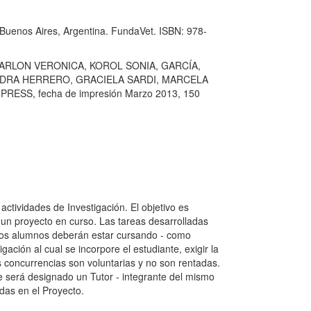
uenos Aires, Argentina. FundaVet. ISBN: 978-
ARLON VERONICA, KOROL SONIA, GARCÍA,
ANDRA HERRERO, GRACIELA SARDI, MARCELA
MPRESS, fecha de impresión Marzo 2013, 150
ctividades de Investigación. El objetivo es
a un proyecto en curso. Las tareas desarrolladas
 los alumnos deberán estar cursando - como
ción al cual se incorpore el estudiante, exigir la
s concurrencias son voluntarias y no son rentadas.
e será designado un Tutor - integrante del mismo
adas en el Proyecto.