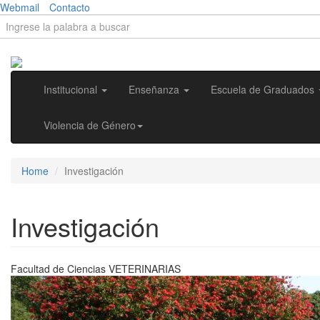
Skip to main content
Webmail
Contacto
Search form
Search
Institucional
Enseñanza
Escuela de Graduados
Violencia de Género
Home
Investigación
Investigación
Facultad de Ciencias
VETERINARIAS
Previous