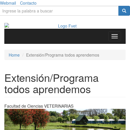
Skip to main content
Webmail
Contacto
Search form
Search
Toggle
navigati
Home
Extensión/Programa todos aprendemos
Extensión/Programa
todos aprendemos
Facultad de Ciencias
VETERINARIAS
Previous
Next