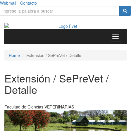
Skip to main content
Webmail
Contacto
Search form
Search
Toggle
navigati
Home
Extensión / SePreVet / Detalle
Extensión / SePreVet /
Detalle
Facultad de Ciencias
VETERINARIAS
Previous
Next