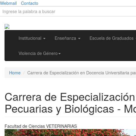
Skip to main content
Webmail
Contacto
Search form
Search
Institucional
Enseñanza
Escuela de Graduados
Violencia de Género
Home
Carrera de Especialización en Docencia Universitaria par
Carrera de Especialización
Pecuarias y Biológicas - Mo
Facultad de Ciencias
VETERINARIAS
Previous