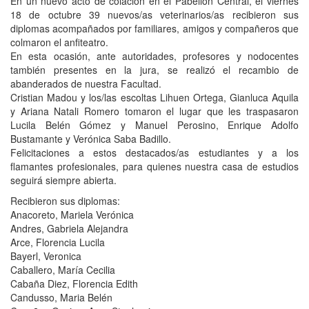
En un nuevo acto de colación en el Pabellón Central, el viernes
18 de octubre 39 nuevos/as veterinarios/as recibieron sus
diplomas acompañados por familiares, amigos y compañeros que
colmaron el anfiteatro.
En esta ocasión, ante autoridades, profesores y nodocentes
también presentes en la jura, se realizó el recambio de
abanderados de nuestra Facultad.
Cristian Madou y los/las escoltas Lihuen Ortega, Gianluca Aquila
y Ariana Natali Romero tomaron el lugar que les traspasaron
Lucila Belén Gómez y Manuel Perosino, Enrique Adolfo
Bustamante y Verónica Saba Badillo.
Felicitaciones a estos destacados/as estudiantes y a los
flamantes profesionales, para quienes nuestra casa de estudios
seguirá siempre abierta.
Recibieron sus diplomas:
Anacoreto, Mariela Verónica
Andres, Gabriela Alejandra
Arce, Florencia Lucila
Bayerl, Veronica
Caballero, María Cecilia
Cabaña Diez, Florencia Edith
Candusso, Maria Belén