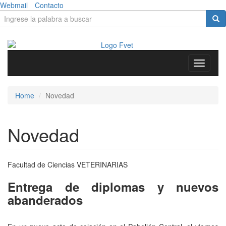
Skip to main content
Webmail
Contacto
Search form
Search
Toggle
navigati
Home
Novedad
Novedad
Facultad de Ciencias
VETERINARIAS
Entrega de diplomas y nuevos
abanderados