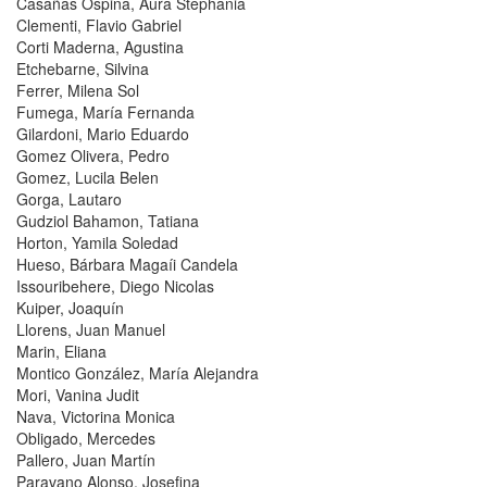
Casañas Ospina, Aura Stephania
Clementi, Flavio Gabriel
Corti Maderna, Agustina
Etchebarne, Silvina
Ferrer, Milena Sol
Fumega, María Fernanda
Gilardoni, Mario Eduardo
Gomez Olivera, Pedro
Gomez, Lucila Belen
Gorga, Lautaro
Gudziol Bahamon, Tatiana
Horton, Yamila Soledad
Hueso, Bárbara Magaíi Candela
Issouribehere, Diego Nicolas
Kuiper, Joaquín
Llorens, Juan Manuel
Marin, Eliana
Montico González, María Alejandra
Mori, Vanina Judit
Nava, Victorina Monica
Obligado, Mercedes
Pallero, Juan Martín
Paravano Alonso, Josefina